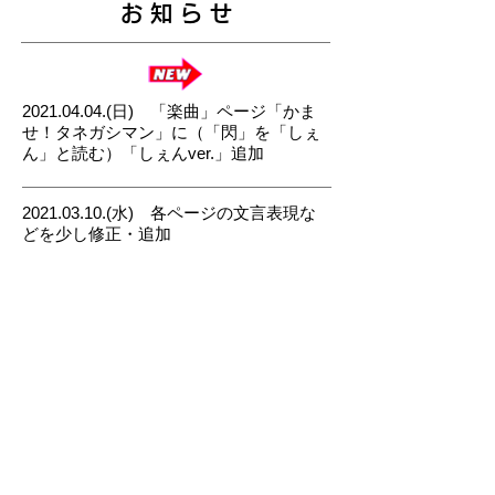
お 知 ら せ
2021.04.04
.(日) 「楽曲」ページ「かま
せ！タネガシマン」に（「閃」を「しぇ
ん」と読む）「しぇんver.」追加
2021.03.10
.(水) 各ページの文言表現な
どを少し修正・追加
2021.03.08
.(月) 公式ホームページ開設
（準備中：「記憶（2010年～2019年、
2020年～）」「原作」「告知」ページ）
※この物語は、種子島の環境や風土、言
い伝え（伝説・昔話）などをモチーフ
（題材）にして創作しております。