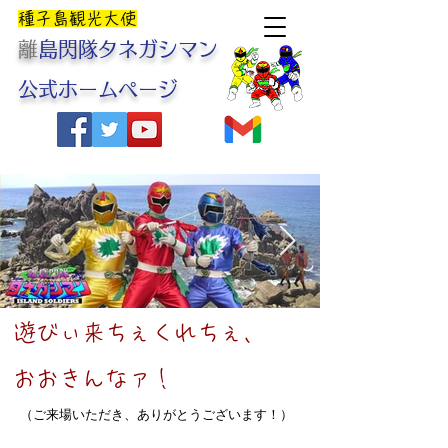
​種子島観光大使
​
離島閃隊タネガシマン
公式ホームページ
​遊びぃ来ちぇくれちぇ、
おおきんなァ！
（ご来場いただき、ありがとうございます！）