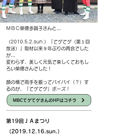
ＭＢＣ榮德多賀子さんと…
（2010.5.2.sun.）「てゲてゲ（第１回
放送）」取材​以来９年ぶりの再会でした
が…
変わらず、美しく元気で楽しくておもし
ろい榮德さんでした！
顔の横で両手を振ってバイバイ（？）す
るのが、「てゲてゲ」ポーズ！
MBCてゲてゲさんのHPはコチラ
第19回ＪＡまつり
（2019.12.16.sun.）