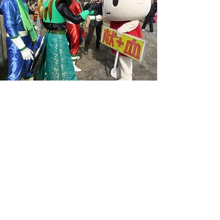
（献血マスコット）けんけつちゃんと…
​タネガシマンも献血できたかな…？
第1回地域再生大賞「特別賞」
（2011.02.25.fri.）