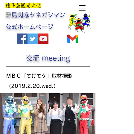
​種子島観光大使
​
離島閃隊タネガシマン
公式ホームページ
交流 meeting
ＭＢＣ「てげてゲ」取材撮影
（2019.2.20.wed.）