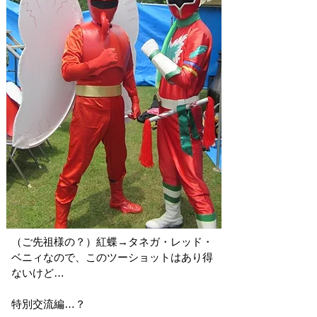
​（ご先祖様の？）紅蝶→タネガ・レッド・
ベニィなので、このツーショットはあり得
ないけど…
​特別交流編…？