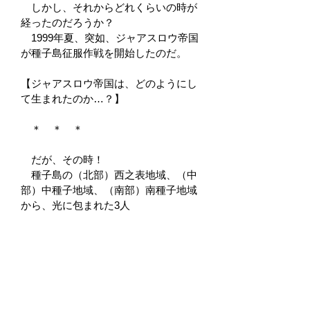
しかし、それからどれくらいの時が
経ったのだろうか？
1999年夏、突如、ジャアスロウ帝国
が種子島征服作戦を開始したのだ。
【ジャアスロウ帝国は、どのようにし
て生まれたのか…？】
＊ ＊ ＊
だが、その時！
種子島の（北部）西之表地域、（中
部）中種子地域、（南部）南種子地域
から、光に包まれた3人
の閃士が現れ、ジャアスロウ帝国の怪
人たちを退けたのだった。
後に「離島閃隊タネガシマン」と呼
ばれるこの3人の閃士は、天帝の閃光
を受け巨岩になりつつも、雄龍雌龍之
神が残した3つの形見が蘇った姿だっ