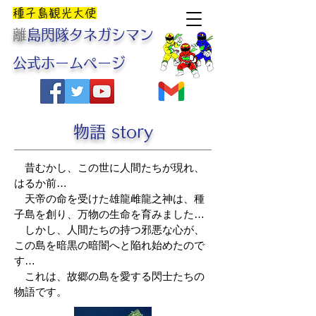
​種子島観光大使
​
離島閃隊タネガシマン
公式ホームページ
物語 story
昔むかし、この世に人間たちが現れ、
はるか前…
天帝の命を受けた雄龍雌龍之神は、種
子島を創り、万物の生命を育みました…
しかし、人間たちの持つ邪悪な心が、
この島を暗黒の暗闇へと陥れ始めたので
す…
これは、故郷の島を愛する閃士たちの
物語です。