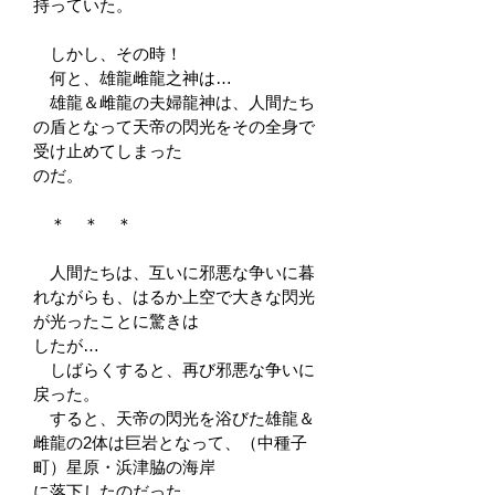
持っていた。
しかし、その時！
何と、雄龍雌龍之神は…
雄龍＆雌龍の夫婦龍神は、人間たち
の盾となって天帝の閃光をその全身で
受け止めてしまった
のだ。
＊ ＊ ＊
人間たちは、互いに邪悪な争いに暮
れながらも、はるか上空で大きな閃光
が光ったことに驚きは
したが…
しばらくすると、再び邪悪な争いに
戻った。
すると、天帝の閃光を浴びた雄龍＆
雌龍の2体は巨岩となって、（中種子
町）星原・浜津脇の海岸
に落下したのだった。