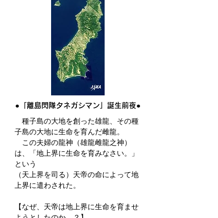
●「離島閃隊タネガシマン」誕生前夜●
種子島の大地を創った雄龍、その種
子島の大地に生命を育んだ雌龍。
この夫婦の龍神（雄龍雌龍之神）
は、「地上界に生命を育みなさい。」
という
（天上界を司る）天帝の命によって地
上界に遣わされた。
【なぜ、天帝は地上界に生命を育ませ
ようとしたのか…？】